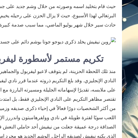
حيث قام بتخليد اسمه وصورته من خلال وشم جديد على جسده
البرتغالي لهذا الأسبوع، حيث لا يزال الحزن على رحيله يخي
حادث سير خلال شهر يوليو الماضي، مما سبب صدمة كبيرة ل
تكريم مستمر لأسطورة ليفرب
منذ تلك اللحظة الحزينة، لم يتوقف لاعبو ليفربول والجماهي
على ملابسه، تقديرًا لإسهاماته الجليلة ومسيرته البارزة مع
تقتصر مظاهر التكريم على النادي الإنجليزي فقط، بل امتدت 
من أكثر الشخصيات دورًا فعالاً في إحياء ذكرى صديقه وزمي
اللعب سويًا لفترة طويلة في نادي وولفرهامبتون واندررز ال
الصداقة درجة عميقة جعلت من نيفيش أحد حاملي النعش في
الذي يكنه نيفيش لصديقه الراحل. الوشم الجديد هو مجرد استم