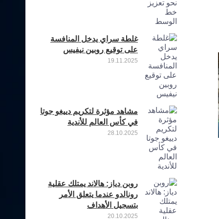
غلطة سراي يدخل المنافسة
على توقيع روبين نيفيس
19.11.2025
مشاهد مؤثرة لتكريم دييغو جوتا
في كأس العالم للأندية
28.10.2025
14
روبن دياز: هالاند يمتلك عقلية
رونالدو عندما يتعلق الأمر
بتسجيل الأهداف
20.10.2025