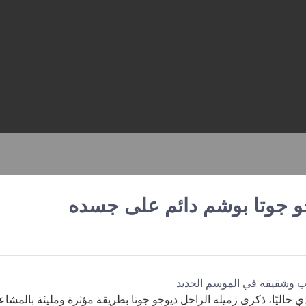
و جوتا بوشم دائم على جسده
 حاليًا، ذكرى زميله الراحل ديوجو جوتا بطريقة مؤثرة ومليئة بالمشاع