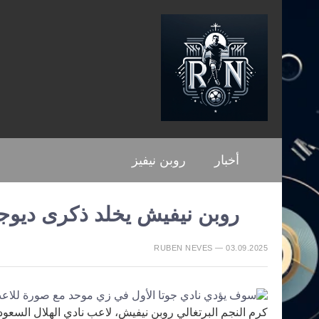
أخبار
روبن نيفيز
روبن نيفيش يخلد ذكرى ديوج
RUBEN NEVES — 03.09.2025
كرم النجم البرتغالي روبن نيفيش، لاعب نادي الهلال السعودي