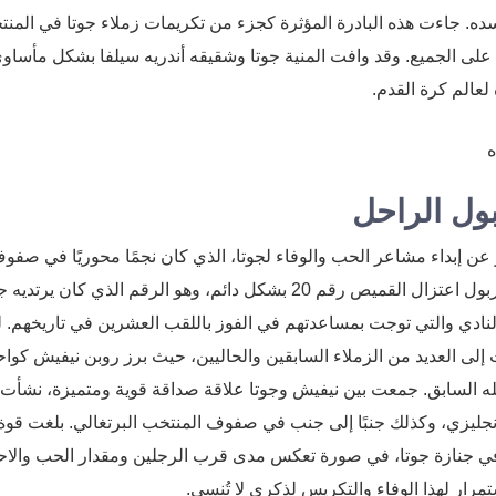
. جاءت هذه البادرة المؤثرة كجزء من تكريمات زملاء جوتا في المن
م على الجميع. وقد وافت المنية جوتا وشقيقه أندريه سيلفا بشكل مأسا
عالم كرة القدم.
ول الراحل
ر عن إبداء مشاعر الحب والوفاء لجوتا، الذي كان نجمًا محوريًا في صفو
النادي الإنجليزي. وقد بلغ التكريم ذروته عندما قرر نادي ليفربول اعتزال القميص رقم 20 بشكل دائم، وهو الرقم الذي كان يرت
 النادي والتي توجت بمساعدتهم في الفوز باللقب العشرين في تاريخهم. 
إلى العديد من الزملاء السابقين والحاليين، حيث برز روبن نيفيش كواح
له السابق. جمعت بين نيفيش وجوتا علاقة صداقة قوية ومتميزة، نشأت 
إنجليزي، وكذلك جنبًا إلى جنب في صفوف المنتخب البرتغالي. بلغت قوة
 جنازة جوتا، في صورة تعكس مدى قرب الرجلين ومقدار الحب والاح
رار لهذا الوفاء والتكريس لذكرى لا تُنسى.