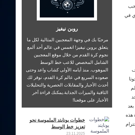
تخب
وي في
روبن نيفيز
مرحبًا بك في وجهة المعجبين المثالية لكل ما
يتعلق بروبن نيفيز! انغمس في عالم أحد ألمع
نجوم كرة القدم من خلال موقع المعجبين
الشامل المخصص للاعب خط الوسط
ف
الموهوب. منذ أيامه الأولى كشاب واعد وحتى
صعوده السريع في عالم كرة القدم، نوفر لك
ديه جوتا
أحدث الأخبار والمقابلات الحصرية والتحليلات
لم
الثاقبة والميزات الجذابة.يمكنك قراءة آخر
د
الأخبار على موقعنا!
بعد
 هذه
خطوات يونايتد الملموسة نحو
ترام
تعزيز خط الوسط
23.11.2025